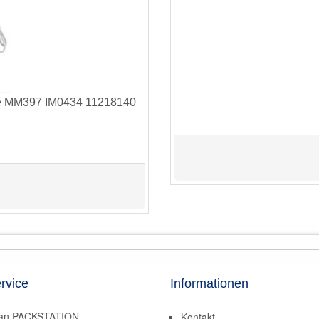
le MM397 IM0434 11218140
rvice
Informationen
 an PACKSTATION
Kontakt