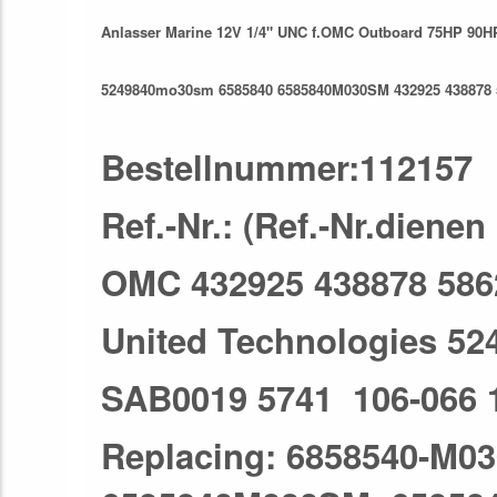
Anlasser Marine 12V 1/4" UNC f.OMC Outboard 75HP 9
5249840mo30sm 6585840 6585840M030SM 432925 438878 5
Bestellnummer:112157
Ref.-Nr.: (Ref.-Nr.diene
OMC 432925 438878 586
United Technologies 
SAB0019 5741 106-066 
Replacing: 6858540-M0