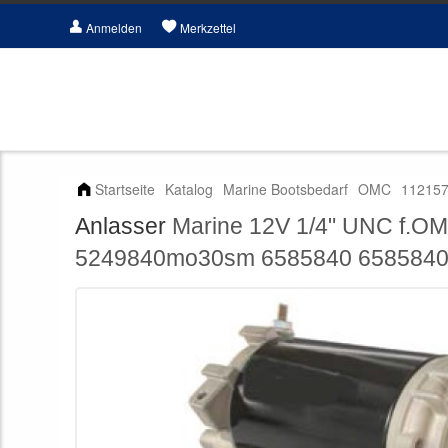
Anmelden
Merkzettel
Startseite
Katalog
Marine Bootsbedarf
OMC
11215
Anlasser
Marine 12V 1/4" UNC f.
5249840mo30sm 6585840 658584