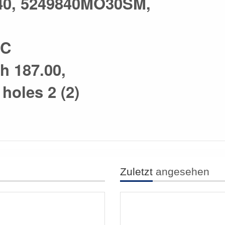
40, 5249840MO30SM,
MC
h 187.00,
holes 2 (2)
Zuletzt
angesehen