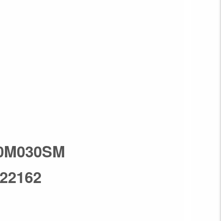
40M030SM
 22162