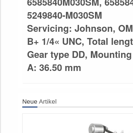
6585840M030SM, 65858
5249840-M030SM
Servicing: Johnson, O
B+ 1/4« UNC, Total lengt
Gear type DD, Mounting 
A: 36.50 mm
Neue
Artikel