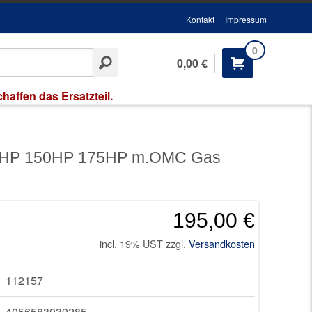
Kontakt
Impressum
0
0,00 €
affen das Ersatzteil.
35HP 150HP 175HP m.OMC Gas
195,00 €
incl. 19% UST zzgl.
Versandkosten
112157
4056583039285