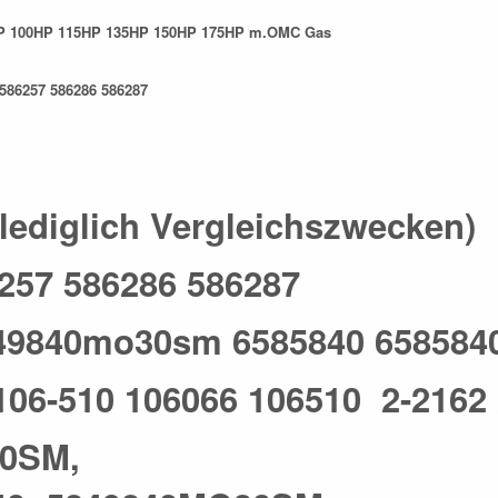
0HP 100HP 115HP 135HP 150HP 175HP m.OMC Gas
86257 586286 586287
n lediglich Vergleichszwecken)
257 586286 586287
5249840mo30sm 6585840 65858
106-510 106066 106510 2-2162
30SM,