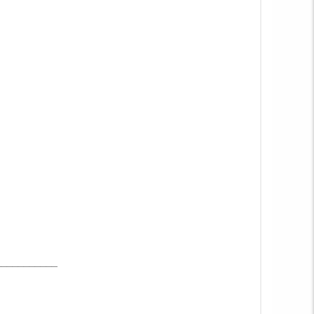
___________