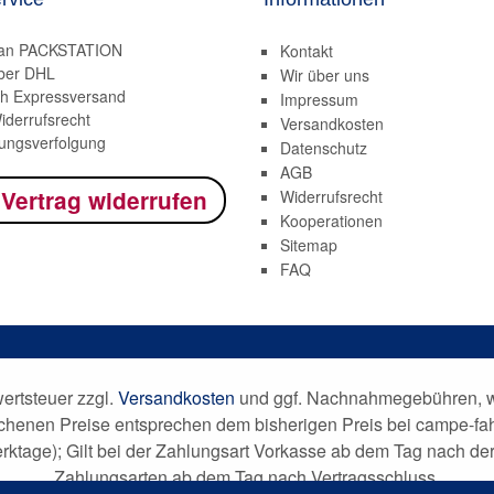
 an PACKSTATION
Kontakt
ber DHL
Wir über uns
h Expressversand
Impressum
iderrufsrecht
Versandkosten
ngsverfolgung
Datenschutz
AGB
 Vertrag widerrufen
Widerrufsrecht
Kooperationen
Sitemap
FAQ
wertsteuer zzgl.
Versandkosten
und ggf. Nachnahmegebühren, we
ichenen Preise entsprechen dem bisherigen Preis bei campe-fa
Werktage); Gilt bei der Zahlungsart Vorkasse ab dem Tag nach 
Zahlungsarten ab dem Tag nach Vertragsschluss.