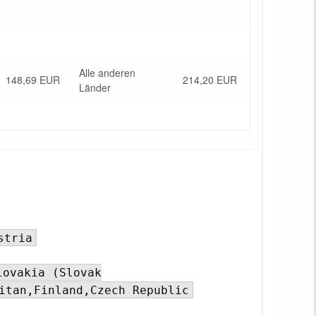
Alle anderen
148,69 EUR
214,20 EUR
Länder
stria
lovakia (Slovak
itan,Finland,Czech Republic