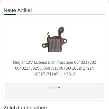
Neue
Artikel
Regler 12V f.Denso Lichtmaschine 0640217332
0640217332SU 0683517067SU 1032717214
1032717124SU IN6313
30,25 €
Zuletzt
angesehen