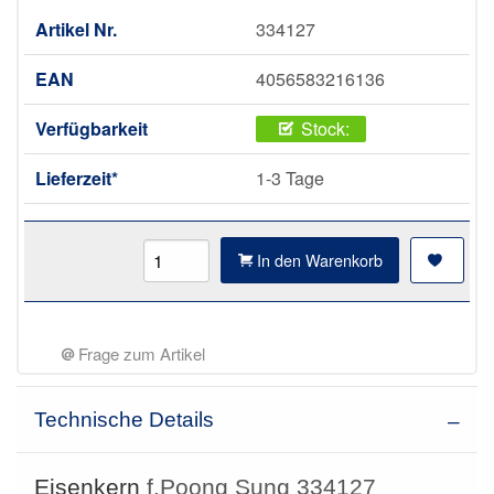
Artikel Nr.
334127
EAN
4056583216136
Verfügbarkeit
Stock:
Lieferzeit*
1-3 Tage
In den Warenkorb
Frage zum Artikel
Technische Details
Eisenkern
f.Poong Sung 334127