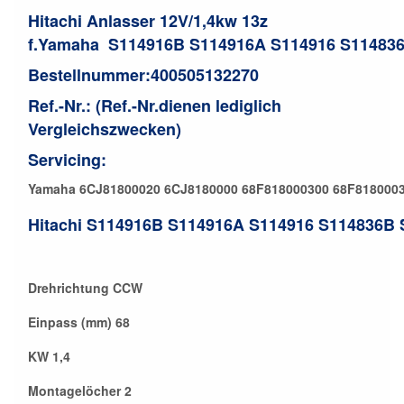
Hitachi Anlasser 12V/1,4kw 13z
f.Yamaha
S114916B S114916A S114916 S11483
Bestellnummer:400505132270
Ref.-Nr.: (Ref.-Nr.dienen lediglich
Vergleichszwecken)
Servicing:
Yamaha
6CJ81800020
6CJ8180000
68F818000300
68F818000
Hitachi
S114916B
S114916A
S114916
S114836B
Drehrichtung CCW
Einpass (mm) 68
KW 1,4
Montagelöcher 2