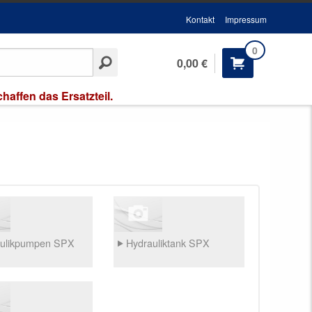
Kontakt
Impressum
0
0,00 €
affen das Ersatzteil.
ulikpumpen SPX
Hydrauliktank SPX