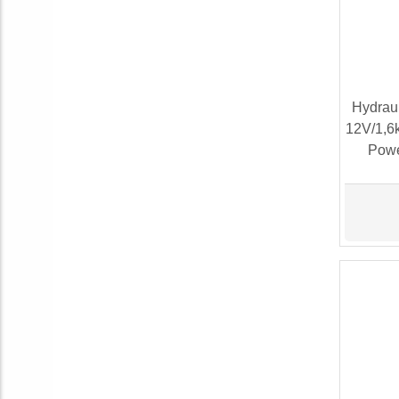
Hydrau
12V/1,6
Powe