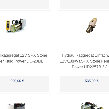
likaggregat 12V SPX Stone
Hydraulikaggregat Einfach
er Fluid Power DC-20ML
12V/1,8kw f.SPX Stone Fenn
Power UD2257B 3,8lt
990,00 €
535,00 €