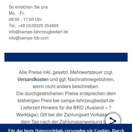
So erreichen Sie uns
Mo. - Fr.
08:00 - 17:00 Uhr
Tel.: +49 (0)
39325 254865
info@campe-fahrzeugbedarf.de
info@campe-fzb.com
Alle Preise inkl. gesetzl. Mehrwertsteuer zzgl.
Versandkosten
und ggf. Nachnahmegebühren,
wenn nicht anders beschrieben.
Die durchgestrichenen Preise entsprechen dem
bisherigen Preis bei campe-fahrzeugbedarf.de
Lieferzeit Hinweis für die BRD (Ausland + 7
Werktage); Gilt bei der Zahlungsart Vorkasse ab
dem Tag nach der Zahlungsanweisung des
Kunden; bei anderen Zahlungsarten ab dem Tag
Für das beste Nutzererlebnis verwenden wir Cookies. Durch