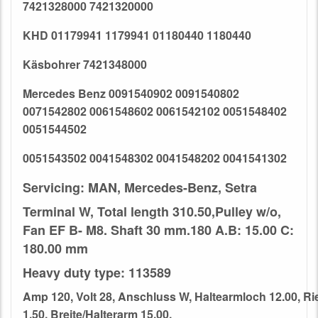
7421328000 7421320000
KHD 01179941 1179941 01180440 1180440
Käsbohrer 7421348000
Mercedes Benz 0091540902 0091540802
0071542802 0061548602 0061542102 0051548402
0051544502
0051543502 0041548302 0041548202 0041541302
Servicing: MAN, Mercedes-Benz, Setra
Terminal W, Total length 310.50,Pulley w/o,
Fan EF B- M8. Shaft 30 mm.
180 A.B: 15.00 C:
180.00 mm
Heavy duty type: 113589
Amp 120
,
Volt 28
,
Anschluss W
,
Haltearmloch 12.00
,
Ri
1.50
,
Breite/Halterarm 15.00
,