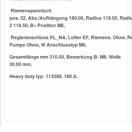
Riemenspannloch
pos. 52
,
Abs./Aufhängung 180.00
,
Radius 118.50
,
Radi
2 118.50
,
B+ Position M8
,
Regleranschluss PL_NA
,
Lüfter EF
,
Riemens. Ohne
,
Re
Pumpe Ohne
,
W Anschlusstyp M6
,
Gesamtlänge mm 310.50
,
Bemerkung B- M8. Welle
30.00 mm.
Heavy duty typ: 113589. 180 A.