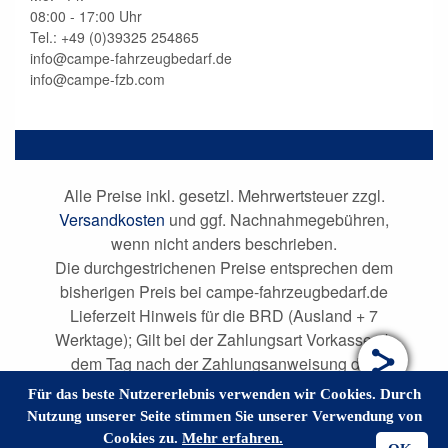
08:00 - 17:00 Uhr
Tel.: +49 (0)
39325 254865
info@campe-fahrzeugbedarf.de
info@campe-fzb.com
Alle Preise inkl. gesetzl. Mehrwertsteuer zzgl.
Versandkosten
und ggf. Nachnahmegebühren,
wenn nicht anders beschrieben.
Die durchgestrichenen Preise entsprechen dem
bisherigen Preis bei campe-fahrzeugbedarf.de
Lieferzeit Hinweis für die BRD (Ausland + 7
Werktage); Gilt bei der Zahlungsart Vorkasse ab
dem Tag nach der Zahlungsanweisung des
Kunden; bei anderen Zahlungsarten ab dem Tag
Für das beste Nutzererlebnis verwenden wir Cookies. Durch
nach Vertragsschluss.
Nutzung unserer Seite stimmen Sie unserer Verwendung von
Cookies zu.
Mehr erfahren.