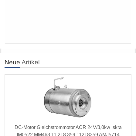
Neue
Artikel
DC-Motor Gleichstrommotor ACR 24V/3,0kw Iskra
IM0522 MM463 11.218.359 11218359 AMJ5714