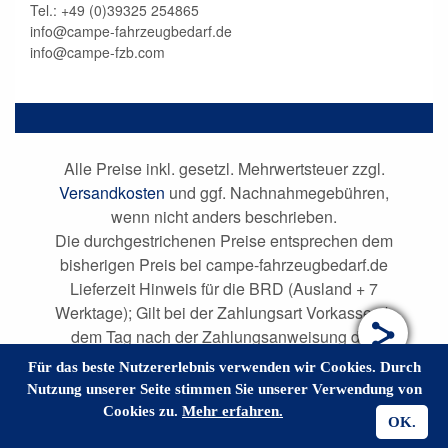
Tel.: +49 (0)
39325 254865
info@campe-fahrzeugbedarf.de
info@campe-fzb.com
Alle Preise inkl. gesetzl. Mehrwertsteuer zzgl.
Versandkosten
und ggf. Nachnahmegebühren,
wenn nicht anders beschrieben.
Die durchgestrichenen Preise entsprechen dem
bisherigen Preis bei campe-fahrzeugbedarf.de
Lieferzeit Hinweis für die BRD (Ausland + 7
Werktage); Gilt bei der Zahlungsart Vorkasse ab
dem Tag nach der Zahlungsanweisung des
Kunden; bei anderen Zahlungsarten ab dem Tag
Für das beste Nutzererlebnis verwenden wir Cookies. Durch
nach Vertragsschluss.
Nutzung unserer Seite stimmen Sie unserer Verwendung von
Cookies zu.
Mehr erfahren.
OK.
YES-System - ERP Software für den Onlinehandel