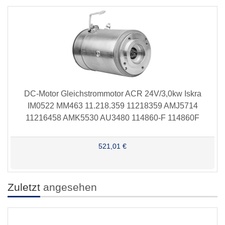
DC-Motor Gleichstrommotor ACR 24V/3,0kw Iskra
IM0522 MM463 11.218.359 11218359 AMJ5714
11216458 AMK5530 AU3480 114860-F 114860F
521,01 €
Zuletzt
angesehen