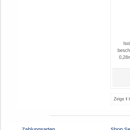
Iso
besch
0,28
Zeige
1
Zahlungsarten
Shop Se