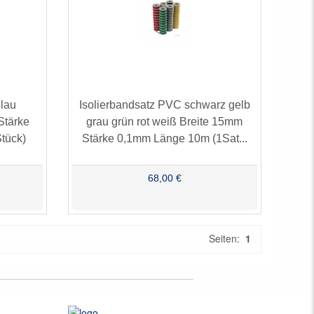
blau
Isolierbandsatz PVC schwarz gelb
Stärke
grau grün rot weiß Breite 15mm
tück)
Stärke 0,1mm Länge 10m (1Sat...
68,00 €
Seiten:
1