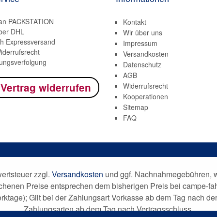
 an PACKSTATION
Kontakt
ber DHL
Wir über uns
h Expressversand
Impressum
iderrufsrecht
Versandkosten
ngsverfolgung
Datenschutz
AGB
 Vertrag widerrufen
Widerrufsrecht
Kooperationen
Sitemap
FAQ
wertsteuer zzgl.
Versandkosten
und ggf. Nachnahmegebühren, we
ichenen Preise entsprechen dem bisherigen Preis bei campe-fa
Werktage); Gilt bei der Zahlungsart Vorkasse ab dem Tag nach 
Zahlungsarten ab dem Tag nach Vertragsschluss.