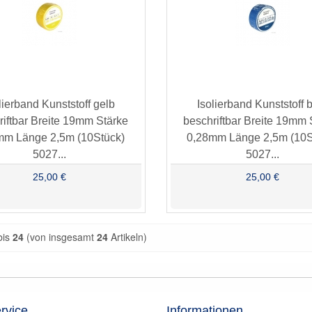
lierband Kunststoff gelb
Isolierband Kunststoff 
riftbar Breite 19mm Stärke
beschriftbar Breite 19mm 
mm Länge 2,5m (10Stück)
0,28mm Länge 2,5m (10S
5027...
5027...
25,00 €
25,00 €
bis
24
(von insgesamt
24
Artikeln)
rvice
Informationen