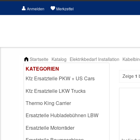
Anmelden
Merkzettel
Startseite
Katalog
Elektrikbedarf Installation
Kabelbin
KATEGORIEN
Zeige
1
Kfz Ersatzteile PKW + US Cars
Kfz Ersatzteile LKW Trucks
Thermo King Carrier
Ersatzteile Hubladebühnen LBW
Ersatzteile Motorräder
Ersatzteile Baumaschinen