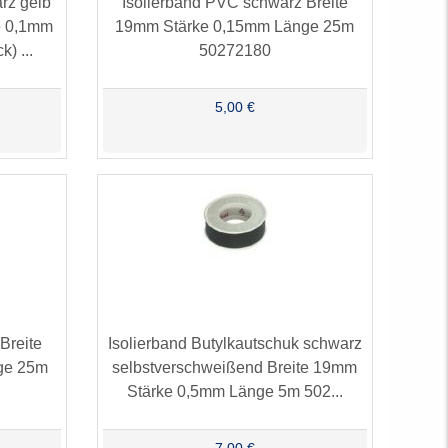
rz gelb
Isolierband PVC schwarz Breite
ke 0,1mm
19mm Stärke 0,15mm Länge 25m
) ...
50272180
5,00 €
Breite
Isolierband Butylkautschuk schwarz
ge 25m
selbstverschweißend Breite 19mm
Stärke 0,5mm Länge 5m 502...