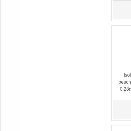
Iso
besch
0,28