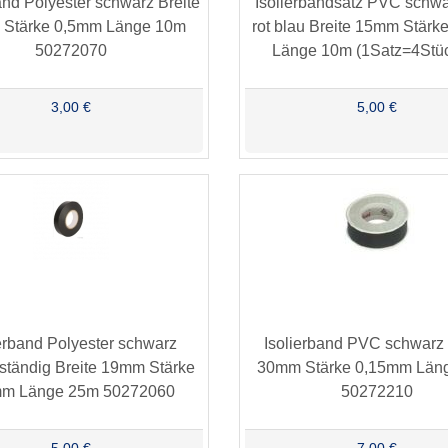
and Polyester schwarz Breite
Isolierbandsatz PVC schwa
Stärke 0,5mm Länge 10m
rot blau Breite 15mm Stär
50272070
Länge 10m (1Satz=4Stück
3,00 €
5,00 €
ierband Polyester schwarz
Isolierband PVC schwarz 
ständig Breite 19mm Stärke
30mm Stärke 0,15mm Län
mm Länge 25m 50272060
50272210