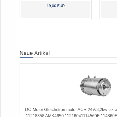
19,00 EUR
Neue
Artikel
DC-Motor Gleichstrommotor ACR 24V/3,2kw Isk
11218358 AMK4650 11216041114560E 114860