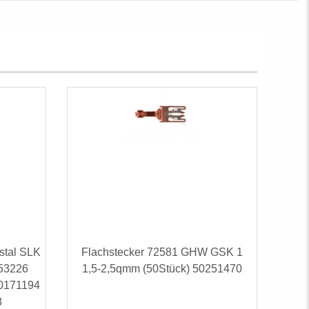
stal SLK
Flachstecker 72581 GHW GSK 1
253226
1,5-2,5qmm (50Stück) 50251470
0171194
8