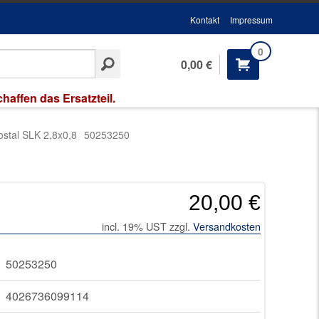
Kontakt
Impressum
0
0,00 €
affen das Ersatzteil.
ostal SLK 2,8x0,8
50253250
20,00 €
incl. 19% UST zzgl.
Versandkosten
50253250
4026736099114