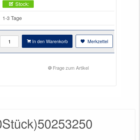
Stock:
1-3 Tage
In den Warenkorb
Merkzettel
Frage zum Artikel
(50Stück)50253250