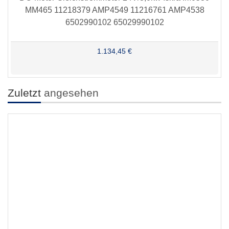
MM465 11218379 AMP4549 11216761 AMP4538
6502990102 65029990102
1.134,45 €
Zuletzt
angesehen