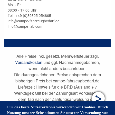
Mo. - Fr.
08:00 - 17:00 Uhr
Tel.: +49 (0)
39325 254865
info@campe-fahrzeugbedarf.de
info@campe-fzb.com
Alle Preise inkl. gesetzl. Mehrwertsteuer zzgl.
Versandkosten
und ggf. Nachnahmegebühren,
wenn nicht anders beschrieben.
Die durchgestrichenen Preise entsprechen dem
bisherigen Preis bei campe-fahrzeugbedarf.de
Lieferzeit Hinweis für die BRD (Ausland + 7
Werktage); Gilt bei der Zahlungsart Vorkasse ab
dem Tag nach der Zahlungsanweisung des
Kunden; bei anderen Zahlungsarten ab dem Tag
Für das beste Nutzererlebnis verwenden wir Cookies. Durch
nach Vertragsschluss.
Nutzung unserer Seite stimmen Sie unserer Verwendung von