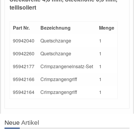
teilisoliert
Part Nr.
Bezeichnung
Menge
90942040
Quetschzange
1
90942260
Quetschzange
1
95942177
Crimpzangeneinsatz-Set
1
95942166
Crimpzangengriff
1
95942164
Crimpzangengriff
1
Neue
Artikel