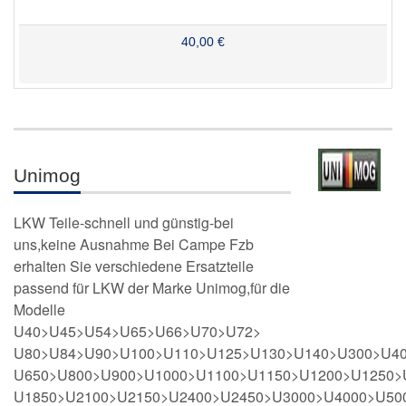
40,00 €
Unimog
LKW Teile-schnell und günstig-bei
uns,keine Ausnahme Bei Campe Fzb
erhalten Sie verschiedene Ersatzteile
passend für LKW der Marke Unimog,für die
Modelle
U40>U45>U54>U65>U66>U70>U72>
U80>U84>U90>U100>U110>U125>U130>U140>U300>U4
U650>U800>U900>U1000>U1100>U1150>U1200>U1250>
U1850>U2100>U2150>U2400>U2450>U3000>U4000>U50