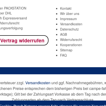
 an PACKSTATION
Kontakt
ber DHL
Wir über uns
h Expressversand
Impressum
iderrufsrecht
Versandkosten
ngsverfolgung
Datenschutz
AGB
 Vertrag widerrufen
Widerrufsrecht
Kooperationen
Sitemap
FAQ
wertsteuer zzgl.
Versandkosten
und ggf. Nachnahmegebühren, we
ichenen Preise entsprechen dem bisherigen Preis bei campe-fa
Werktage); Gilt bei der Zahlungsart Vorkasse ab dem Tag nach 
Zahlungsarten ab dem Tag nach Vertragsschluss.