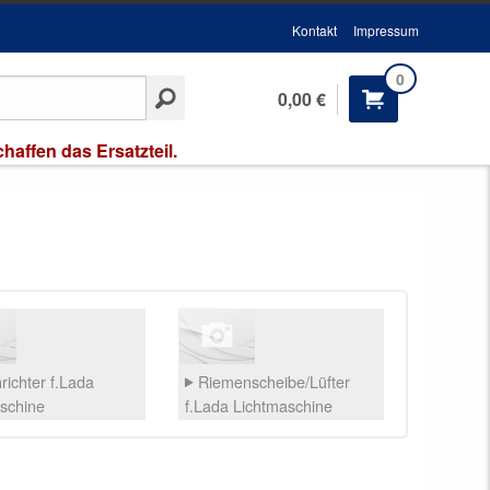
Kontakt
Impressum
0
0,00 €
affen das Ersatzteil.
richter f.Lada
Riemenscheibe/Lüfter
schine
f.Lada Lichtmaschine