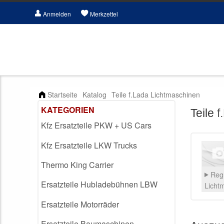
Anmelden
Merkzettel
Startseite
Katalog
Teile f.Lada Lichtmaschinen
KATEGORIEN
Teile
f
Kfz Ersatzteile PKW + US Cars
Kfz Ersatzteile LKW Trucks
Thermo King Carrier
Regl
Ersatzteile Hubladebühnen LBW
Licht
Ersatzteile Motorräder
Ersatzteile Baumaschinen