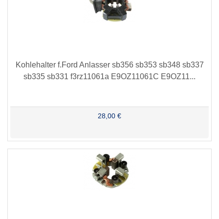
Kohlehalter f.Ford Anlasser sb356 sb353 sb348 sb337
sb335 sb331 f3rz11061a E9OZ11061C E9OZ11...
28,00 €