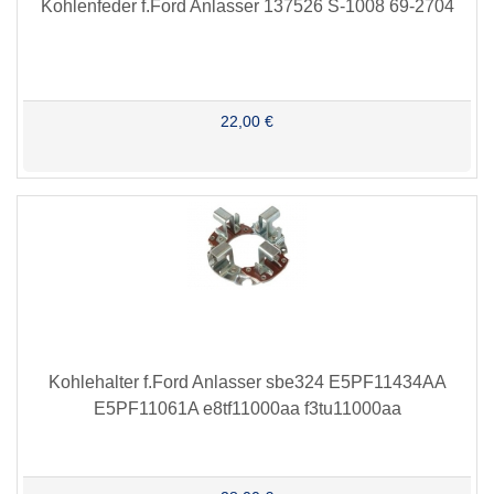
Kohlenfeder f.Ford Anlasser 137526 S-1008 69-2704
22,00 €
Kohlehalter f.Ford Anlasser sbe324 E5PF11434AA
E5PF11061A e8tf11000aa f3tu11000aa